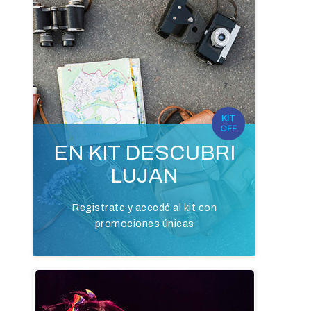
KIT
OFF
EN KIT DESCUBRI
LUJAN
Registrate y accedé al kit con
promociones únicas